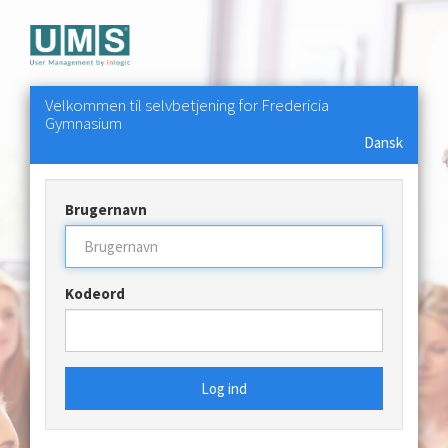
Velkommen til selvbetjening for Fredericia
Gymnasium
Dansk
Brugernavn
Kodeord